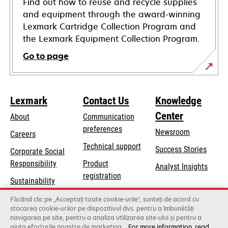
Find out how to reuse and recycle supplies
and equipment through the award-winning
Lexmark Cartridge Collection Program and
the Lexmark Equipment Collection Program.
Go to page
Lexmark
Contact Us
Knowledge
Center
About
Communication
preferences
Newsroom
Careers
opens
Technical support
Success Stories
Corporate Social
in
opens
Responsibility
Product
Analyst Insights
a
in
registration
Sustainability
new
a
Find a dealer
tab
Lexmark Partners
Făcând clic pe „Acceptați toate cookie-urile”, sunteți de acord cu
new
stocarea cookie-urilor pe dispozitivul dvs. pentru a îmbunătăți
List of wholesalers
tab
navigarea pe site, pentru a analiza utilizarea site-ului și pentru a
ajuta eforturile noastre de marketing.
For more information, read