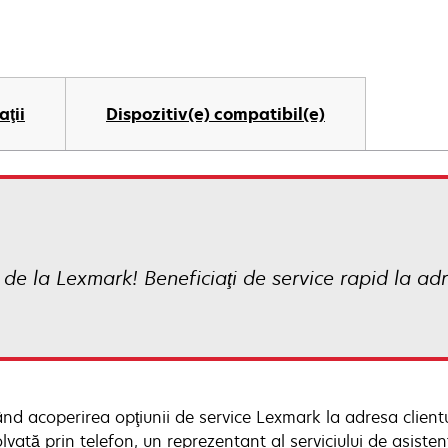
aţii
Dispozitiv(e) compatibil(e)
de la Lexmark! Beneficiaţi de service rapid la ad
zând acoperirea opţiunii de service Lexmark la adresa clien
olvată prin telefon, un reprezentant al serviciului de asist