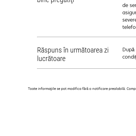
de se
asigur
sever
telefo
Răspuns în următoarea zi
După 
condi
lucrătoare
Toate informaţiile se pot modifica fără o notificare prealabilă. Com