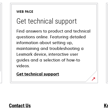
WEB PAGE
Get technical support
Find answers to product and technical
questions online. Featuring detailed
information about setting up,
maintaining and troubleshooting a
Lexmark device, interactive user
guides and a selection of how-to
videos.
Get technical support
opens
in
a
new
Contact Us
K
tab