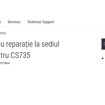
s
Services
Technical Support
anty
u reparație la sediul
entru CS735
 2372806