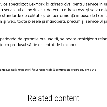
rvice specializat Lexmark la adresa dvs. pentru service în u
a service-ul dispozitivului defect la adresa dvs. şi se va a
e standarde de calitate şi de performanţă impuse de Lexmar
n şi web, toate piesele şi manopera, precum şi service-ul şi
perioada de garanţie prelungită, se poate achiziţiona reînn
ţia ca produsul să fie acceptat de Lexmark.
pania Lexmark nu poate fi făcut responsabilă pentru nicio eroare sau omisiune
Related content