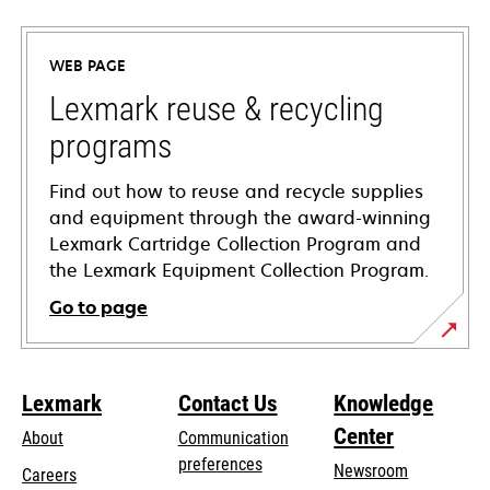
in
a
WEB PAGE
new
tab
Lexmark reuse & recycling
programs
Find out how to reuse and recycle supplies
and equipment through the award-winning
Lexmark Cartridge Collection Program and
the Lexmark Equipment Collection Program.
Go to page
Lexmark
Contact Us
Knowledge
Center
About
Communication
preferences
Newsroom
Careers