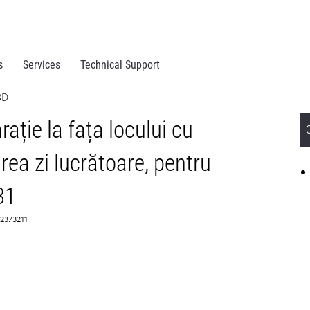
s
Services
Technical Support
BD
rație la fața locului cu
ea zi lucrătoare, pentru
31
 2373211