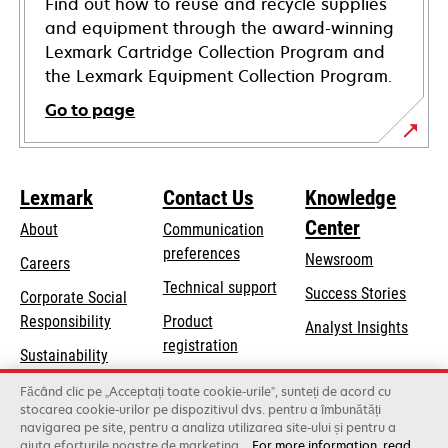
Find out how to reuse and recycle supplies
and equipment through the award-winning
Lexmark Cartridge Collection Program and
the Lexmark Equipment Collection Program.
Go to page
Lexmark
Contact Us
Knowledge
Center
About
Communication
preferences
Newsroom
Careers
opens
Technical support
Success Stories
Corporate Social
in
opens
Responsibility
Product
Analyst Insights
a
in
registration
Sustainability
new
a
Find a dealer
tab
Lexmark Partners
Făcând clic pe „Acceptați toate cookie-urile”, sunteți de acord cu
new
stocarea cookie-urilor pe dispozitivul dvs. pentru a îmbunătăți
List of wholesalers
tab
navigarea pe site, pentru a analiza utilizarea site-ului și pentru a
ajuta eforturile noastre de marketing.
For more information, read