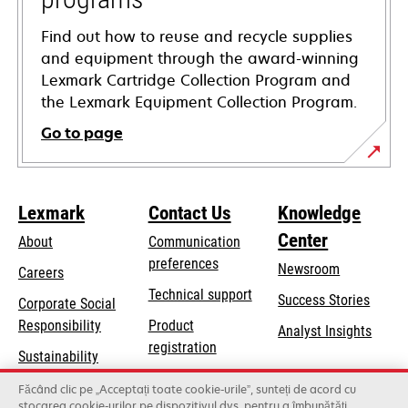
Find out how to reuse and recycle supplies
and equipment through the award-winning
Lexmark Cartridge Collection Program and
the Lexmark Equipment Collection Program.
Go to page
Lexmark
Contact Us
Knowledge
Center
About
Communication
preferences
Newsroom
Careers
opens
Technical support
Success Stories
Corporate Social
in
opens
Responsibility
Product
Analyst Insights
a
in
registration
Sustainability
new
a
Find a dealer
tab
Lexmark Partners
Făcând clic pe „Acceptați toate cookie-urile”, sunteți de acord cu
new
stocarea cookie-urilor pe dispozitivul dvs. pentru a îmbunătăți