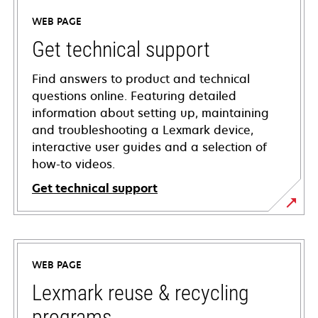
WEB PAGE
Get technical support
Find answers to product and technical
questions online. Featuring detailed
information about setting up, maintaining
and troubleshooting a Lexmark device,
interactive user guides and a selection of
how-to videos.
Get technical support
opens
in
a
WEB PAGE
new
tab
Lexmark reuse & recycling
programs