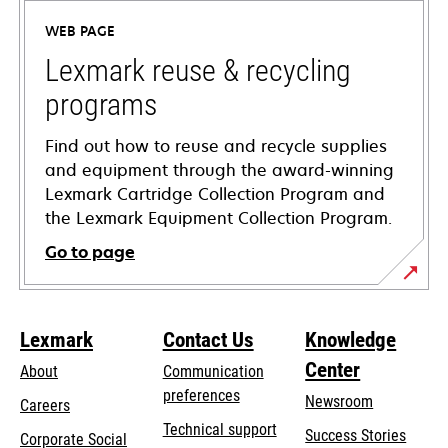
a
WEB PAGE
new
tab
Lexmark reuse & recycling
programs
Find out how to reuse and recycle supplies
and equipment through the award-winning
Lexmark Cartridge Collection Program and
the Lexmark Equipment Collection Program.
Go to page
Lexmark
Contact Us
Knowledge
Center
About
Communication
preferences
Newsroom
Careers
opens
Technical support
Success Stories
Corporate Social