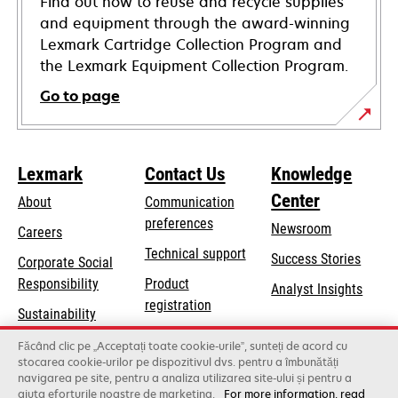
Find out how to reuse and recycle supplies
and equipment through the award-winning
Lexmark Cartridge Collection Program and
the Lexmark Equipment Collection Program.
Go to page
Lexmark
Contact Us
Knowledge
Center
About
Communication
preferences
Newsroom
Careers
opens
Technical support
Success Stories
Corporate Social
in
opens
Responsibility
Product
Analyst Insights
a
in
registration
Sustainability
new
a
Find a dealer
tab
Lexmark Partners
Făcând clic pe „Acceptați toate cookie-urile”, sunteți de acord cu
new
stocarea cookie-urilor pe dispozitivul dvs. pentru a îmbunătăți
List of wholesalers
tab
navigarea pe site, pentru a analiza utilizarea site-ului și pentru a
ajuta eforturile noastre de marketing.
For more information, read