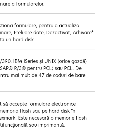
inare a formularelor.
stiona formulare, pentru a actualiza
are, Preluare date, Dezactivat, Arhivare*
tă un hard disk.
/390, IBM iSeries şi UNIX (orice gazdă)
rk SAP® R/3® pentru PCL) sau PCL. De
ntru mai mult de 47 de coduri de bare
t să accepte formulare electronice
 memoria flash sau pe hard disk în
exmark. Este necesară o memorie flash
tifuncţională sau imprimantă.