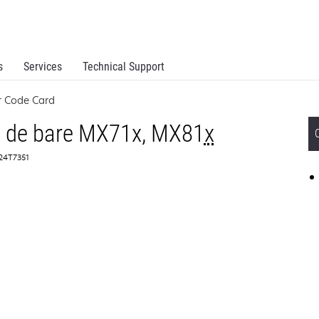
s
Services
Technical Support
r Code Card
ri de bare MX71x, MX81
x
 24T7351