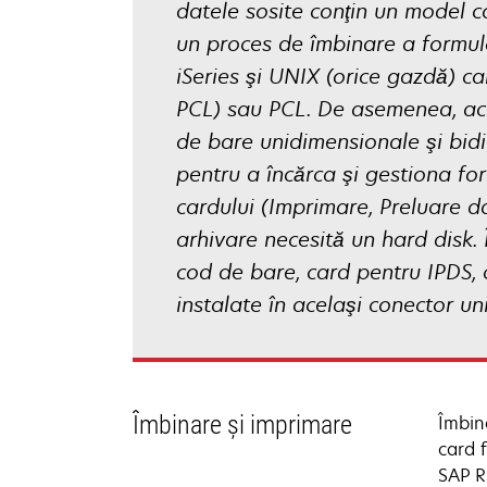
datele sosite conţin un model cor
un proces de îmbinare a formul
iSeries şi UNIX (orice gazdă) c
PCL) sau PCL. De asemenea, acc
de bare unidimensionale şi bid
pentru a încărca şi gestiona f
cardului (Imprimare, Preluare d
arhivare necesită un hard disk. 
cod de bare, card pentru IPDS,
instalate în acelaşi conector uni
Îmbinare şi imprimare
Îmbina
card 
SAP RD