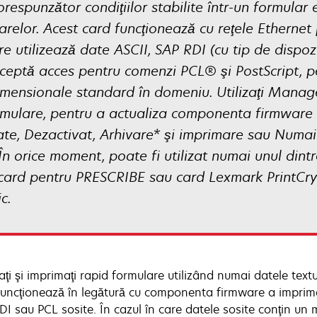
espunzător condiţiilor stabilite într-un formular el
arelor. Acest card funcţionează cu reţele Etherne
are utilizează date ASCII, SAP RDI (cu tip de dis
eptă acces pentru comenzi PCL® şi PostScript, p
imensionale standard în domeniu. Utilizaţi Mana
ormulare, pentru a actualiza componenta firmware
ate, Dezactivat, Arhivare* şi imprimare sau Numai
În orice moment, poate fi utilizat numai unul dintr
 card pentru PRESCRIBE sau card Lexmark PrintCryp
c.
ţi şi imprimaţi rapid formulare utilizând numai datele textu
funcţionează în legătură cu componenta firmware a imprima
I sau PCL sosite. În cazul în care datele sosite conţin un m