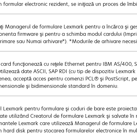
n formular electronic rezident, se iniţiază un proces de îmb
zaţi Managerul de formulare Lexmark pentru a încărca şi ge
nenta firmware şi pentru a schimba modul cardului (Imprim
primare sau Numai arhivare*). *Modurile de arhivare necesi
 card funcţionează cu reţele Ethernet pentru IBM AS/400, S
utilizează date ASCII, SAP RDI (cu tip de dispozitiv Lexma
nea, acceptă acces pentru comenzi PCL® şi PostScript, pe
mensionale şi bidimensionale standard în domeniu.
l Lexmark pentru formulare şi coduri de bare este proiecta
ate utilizând Creatorul de formulare Lexmark şi salvate în
mantele Lexmark care utilizează Managerul de formulare L
n hard disk pentru stocarea formularelor electronice în mul