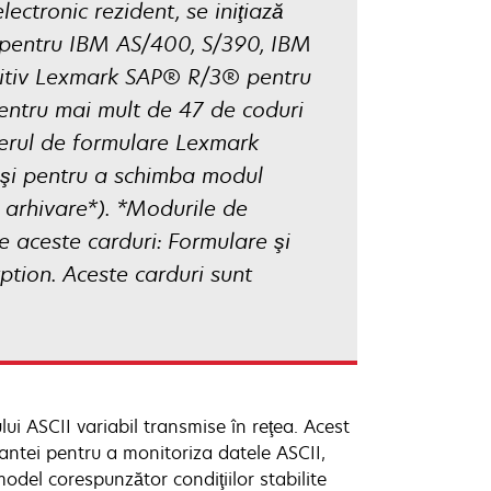
ectronic rezident, se iniţiază
t pentru IBM AS/400, S/390, IBM
pozitiv Lexmark SAP® R/3® pentru
entru mai mult de 47 de coduri
gerul de formulare Lexmark
 şi pentru a schimba modul
 arhivare*). *Modurile de
e aceste carduri: Formulare şi
tion. Aceste carduri sunt
lui ASCII variabil transmise în reţea. Acest
ntei pentru a monitoriza datele ASCII,
odel corespunzător condiţiilor stabilite