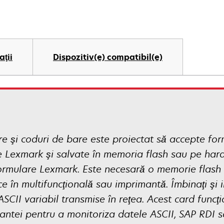
aţii
Dispozitiv(e) compatibil(e)
e şi coduri de bare este proiectat să accepte for
re Lexmark şi salvate în memoria flash sau pe har
ormulare Lexmark. Este necesară o memorie flash 
ce în multifuncţională sau imprimantă. Îmbinaţi şi
ASCII variabil transmise în reţea. Acest card funcţ
tei pentru a monitoriza datele ASCII, SAP RDI sau