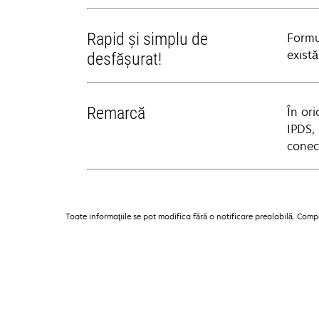
Rapid şi simplu de
Formu
există
desfăşurat!
Remarcă
În or
IPDS,
conec
Toate informaţiile se pot modifica fără o notificare prealabilă. Com