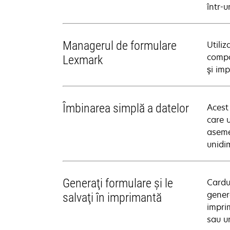
într-u
Managerul de formulare
Utili
compo
Lexmark
şi im
Îmbinarea simplă a datelor
Acest
care 
aseme
unidi
Generaţi formulare şi le
Cardu
gener
salvaţi în imprimantă
impri
sau u