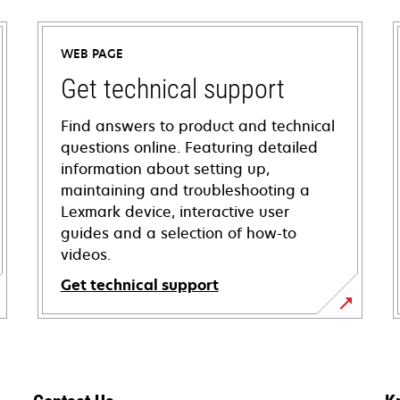
WEB PAGE
Get technical support
Find answers to product and technical
questions online. Featuring detailed
information about setting up,
maintaining and troubleshooting a
Lexmark device, interactive user
guides and a selection of how-to
videos.
Get technical support
opens
in
a
new