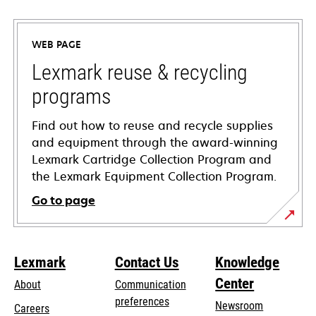
in
a
WEB PAGE
new
tab
Lexmark reuse & recycling
programs
Find out how to reuse and recycle supplies
and equipment through the award-winning
Lexmark Cartridge Collection Program and
the Lexmark Equipment Collection Program.
Go to page
Lexmark
Contact Us
Knowledge
Center
About
Communication
preferences
Newsroom
Careers