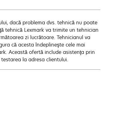
tului, dacă problema dvs. tehnică nu poate
enţă tehnică Lexmark va trimite un tehnician
rmătoarea zi lucrătoare. Tehnicianul va
sigura că acesta îndeplineşte cele mai
k. Această ofertă include asistenţa prin
 testarea la adresa clientului.