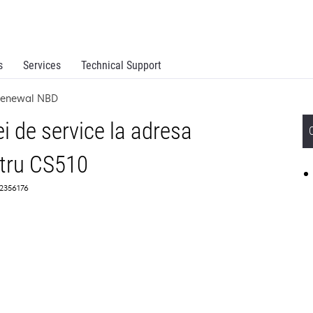
s
Services
Technical Support
 Renewal NBD
ei de service la adresa
ntru CS510
 2356176