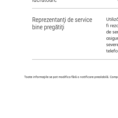
Reprezentanţi de service
Utili
fi rez
bine pregătiţi
de se
asigur
sever
telefo
Toate informaţiile se pot modifica fără o notificare prealabilă. Com