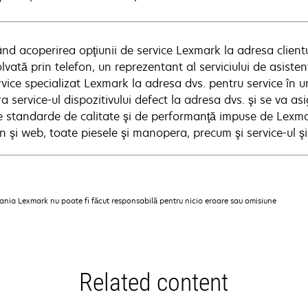
zând acoperirea opţiunii de service Lexmark la adresa clien
olvată prin telefon, un reprezentant al serviciului de asist
rvice specializat Lexmark la adresa dvs. pentru service în u
a service-ul dispozitivului defect la adresa dvs. şi se va a
e standarde de calitate şi de performanţă impuse de Lexmar
n şi web, toate piesele şi manopera, precum şi service-ul şi
pania Lexmark nu poate fi făcut responsabilă pentru nicio eroare sau omisiune
Related content