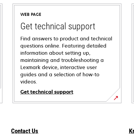
WEB PAGE
Get technical support
Find answers to product and technical
questions online. Featuring detailed
information about setting up,
maintaining and troubleshooting a
Lexmark device, interactive user
guides and a selection of how-to
videos.
Get technical support
opens
in
a
new
Contact Us
K
tab