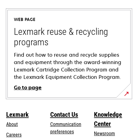
in
a
WEB PAGE
new
tab
Lexmark reuse & recycling
programs
Find out how to reuse and recycle supplies
and equipment through the award-winning
Lexmark Cartridge Collection Program and
the Lexmark Equipment Collection Program.
Go to page
Lexmark
Contact Us
Knowledge
Center
About
Communication
preferences
Newsroom
Careers