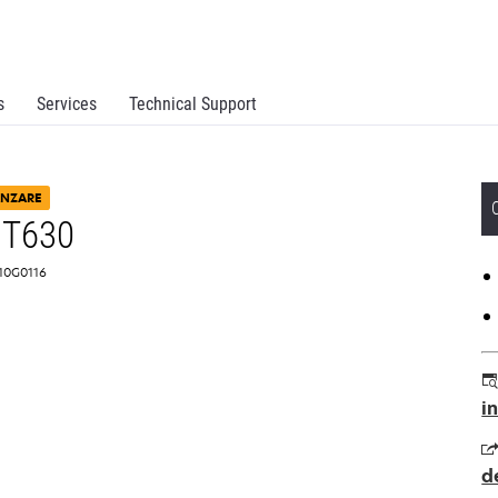
s
Services
Technical Support
ÂNZARE
 T630
 10G0116
i
d