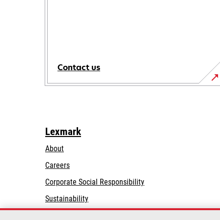
Contact us
Lexmark
About
Careers
opens
Corporate Social Responsibility
in
Sustainability
a
Lexmark Partners
new