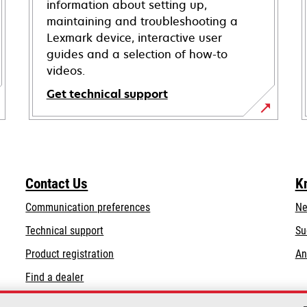
information about setting up,
maintaining and troubleshooting a
Lexmark device, interactive user
guides and a selection of how-to
videos.
Get technical support
opens
in
a
new
Contact Us
K
tab
Communication preferences
Ne
opens
Technical support
Su
in
Product registration
An
a
Find a dealer
new
tab
List of wholesalers