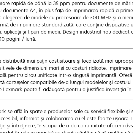
mare rapidă de până la 35 ppm pentru documente de mărime
u documente A4, în plus faţă de imprimarea rapidă a primei
t alegerea de modele cu procesoare de 300 MHz şi o mem
ormă de imprimare standardizată, care conţine dispozitive u
i, aplicaţii şi tipuri de medii. Design industrial nou dedicat 
00 pagini / lună.
e distribuită mai puţin costisitoare şi localizată mai aproape
itivele de dimensiuni mari şi cu costuri ridicate. Imprimar
lă pentru birou unificate intr-o singură imprimantă. Oferă 
tă cartuşelor compatibile de-a lungul modelelor şi costului
ie Lexmark poate fi adăugată pentru a justifica investiţia î
k se află în spatele produselor sale cu servicii flexibile şi
accesibil, informat şi colaborarea cu el este foarte uşoară.
ie şi întreţinere, în scopul de a da continuitate afacerii dv
rdat în relaţia noastră cu clienţii căutăm să vă ajutăm să util