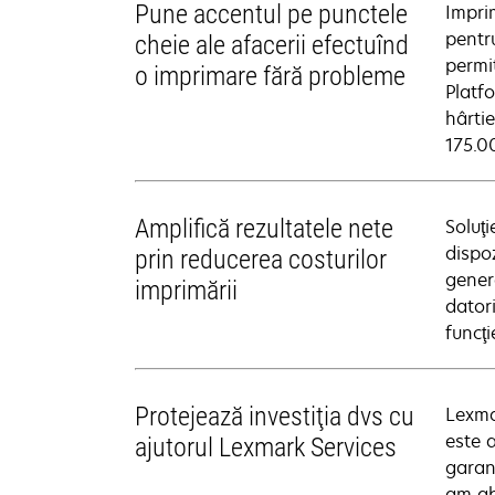
Pune accentul pe punctele
Impri
pentr
cheie ale afacerii efectuînd
permi
o imprimare fără probleme
Platf
hârtie
175.0
Amplifică rezultatele nete
Soluţi
dispoz
prin reducerea costurilor
genera
imprimării
datori
funcţ
Protejează investiţia dvs cu
Lexmar
este 
ajutorul Lexmark Services
garanţ
am abo