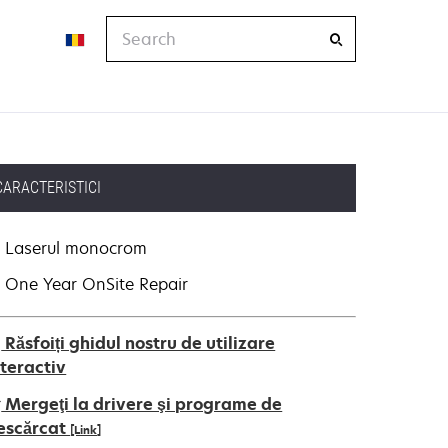
Search
CARACTERISTICI
Laserul monocrom
One Year OnSite Repair
Răsfoiți ghidul nostru de utilizare
nteractiv
Mergeţi la drivere şi programe de
escărcat
[Link]