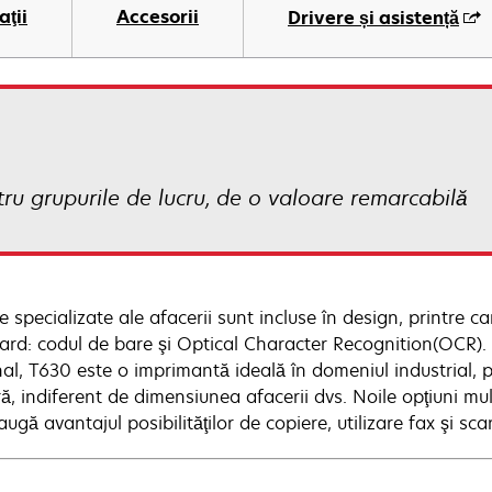
aţii
Accesorii
Drivere și asistență
ru grupurile de lucru, de o valoare remarcabilă
e specializate ale afacerii sunt incluse în design, printre 
ard: codul de bare şi Optical Character Recognition(OCR). 
nal, T630 este o imprimantă ideală în domeniul industrial, p
, indiferent de dimensiunea afacerii dvs. Noile opţiuni mul
ugă avantajul posibilităţilor de copiere, utilizare fax şi sca