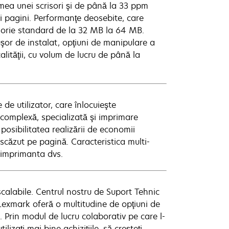
a unei scrisori şi de până la 33 ppm
 pagini. Performanţe deosebite, care
orie standard de la 32 MB la 64 MB.
şor de instalat, opţiuni de manipulare a
calităţii, cu volum de lucru de până la
 de utilizator, care înlocuieşte
e complexă, specializată şi imprimare
posibilitatea realizării de economii
 scăzut pe pagină. Caracteristica multi-
n imprimanta dvs.
 scalabile. Centrul nostru de Suport Tehnic
 Lexmark oferă o multitudine de opţiuni de
s. Prin modul de lucru colaborativ pe care l-
izaţi mai bine achiziţiile, să creşteţi