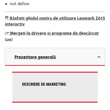
not define
Răsfoiți ghidul nostru de utilizare Lexmark Z615
interactiv
Mergeţi la drivere şi programe de descărcat
[Link]
opens
in
Prezentare generală
a
new
tab
DESCRIERE DE MARKETING