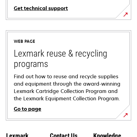
Get technical support
opens
in
a
WEB PAGE
new
tab
Lexmark reuse & recycling
programs
Find out how to reuse and recycle supplies
and equipment through the award-winning
Lexmark Cartridge Collection Program and
the Lexmark Equipment Collection Program.
Go to page
Lexmark
Contact Us
Knowledge