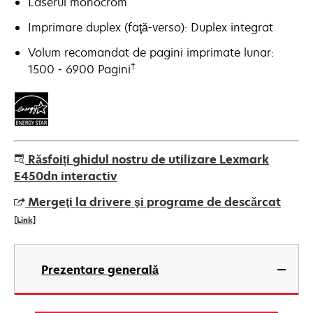
Laserul monocrom
Imprimare duplex (faţă-verso): Duplex integrat
Volum recomandat de pagini imprimate lunar:
†
1500 - 6900 Pagini
Răsfoiți ghidul nostru de utilizare Lexmark
E450dn interactiv
Mergeţi la drivere şi programe de descărcat
[Link]
opens
in
Prezentare generală
a
new
tab