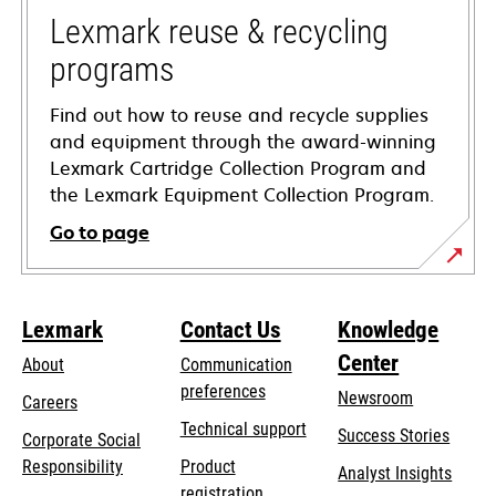
tab
Lexmark reuse & recycling
programs
Find out how to reuse and recycle supplies
and equipment through the award-winning
Lexmark Cartridge Collection Program and
the Lexmark Equipment Collection Program.
Go to page
Lexmark
Contact Us
Knowledge
Center
About
Communication
preferences
Newsroom
Careers
opens
Technical support
Success Stories
Corporate Social
in
opens
Responsibility
Product
Analyst Insights
a
in
registration