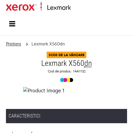
Home
Printers
Lexmark X560dn
SCOS DE LA VÂNZARE
Lexmark X560
dn
Cod de produs.: 14A1132
CARACTERISTICI