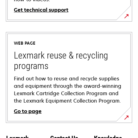
Get technical support
opens
in
a
WEB PAGE
new
tab
Lexmark reuse & recycling
programs
Find out how to reuse and recycle supplies
and equipment through the award-winning
Lexmark Cartridge Collection Program and
the Lexmark Equipment Collection Program.
Go to page