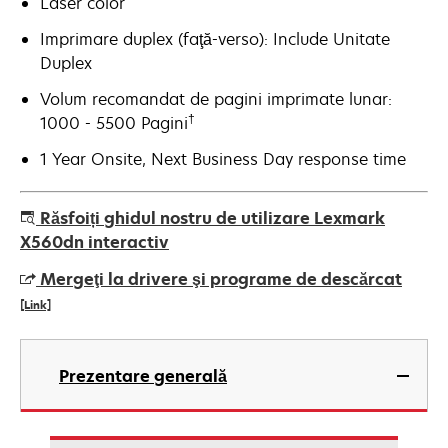
Laser color
Imprimare duplex (faţă-verso): Include Unitate
Duplex
Volum recomandat de pagini imprimate lunar:
†
1000 - 5500 Pagini
1 Year Onsite, Next Business Day response time
Răsfoiți ghidul nostru de utilizare Lexmark
X560dn interactiv
Mergeţi la drivere şi programe de descărcat
[Link]
opens
in
Prezentare generală
a
new
tab