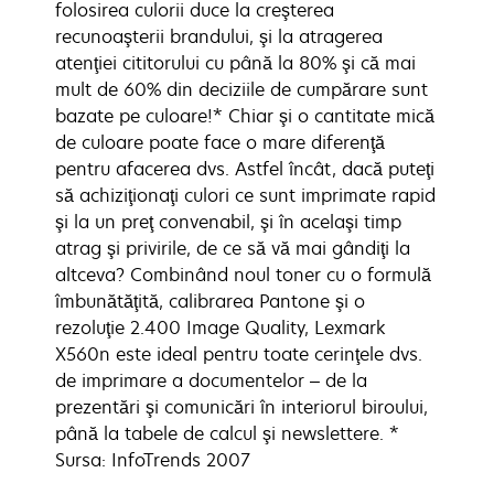
folosirea culorii duce la creşterea
recunoaşterii brandului, şi la atragerea
atenţiei cititorului cu până la 80% şi că mai
mult de 60% din deciziile de cumpărare sunt
bazate pe culoare!* Chiar şi o cantitate mică
de culoare poate face o mare diferenţă
pentru afacerea dvs. Astfel încât, dacă puteţi
să achiziţionaţi culori ce sunt imprimate rapid
şi la un preţ convenabil, şi în acelaşi timp
atrag şi privirile, de ce să vă mai gândiţi la
altceva? Combinând noul toner cu o formulă
îmbunătăţită, calibrarea Pantone şi o
rezoluţie 2.400 Image Quality, Lexmark
X560n este ideal pentru toate cerinţele dvs.
de imprimare a documentelor – de la
prezentări şi comunicări în interiorul biroului,
până la tabele de calcul şi newslettere. *
Sursa: InfoTrends 2007