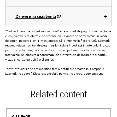
Drivere și asistență
†
"Volumul lunar de pagină recomandat" este o gamă de pagini care îi ajută pe
clienți să evalueze ofertele de produse ale Lexmark pe baza numărului mediu
de pagini pe care clienții intenționează să le imprime în fiecare lună. Lexmark
recomandă ca numărul de pagini pe lună să se încadreze în intervalul indicat
pentru o performanță optimă a dispozitivului, pe baza unor factori cum ar fi:
intervalele de înlocuire a consumabilelor, intervalele de încărcare a hârtiei,
viteza și utilizarea tipică a clienților.
Toate informaţiile se pot modifica fără o notificare prealabilă. Compania
Lexmark nu poate fi făcut responsabilă pentru nicio eroare sau omisiune
Related content
WEB PAGE