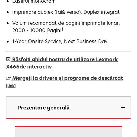
Laserul monocrom
Imprimare duplex (faţă-verso): Duplex integrat
Volum recomandat de pagini imprimate lunar:
†
2000 - 10000 Pagini
1-Year Onsite Service, Next Business Day
Răsfoiți ghidul nostru de utilizare Lexmark
X466de interactiv
Mergeţi la drivere şi programe de descărcat
[Link]
opens
in
Prezentare generală
a
new
tab