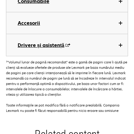
Consumabile
Accesorii
Drivere și asistență
†
"Volumul lunar de pagină recomandat" este o gamă de pagini care îi ajută pe
clienți să evalueze ofertele de produse ale Lexmark pe baza numărului mediu
de pagini pe care clienții intenționează să le imprime în fiecare lună. Lexmark
recomandă ca numărul de pagini pe lună să se încadreze în intervalul indicat
pentru o performanță optimă a dispozitivului, pe baza unor factori cum ar fi:
intervalele de înlocuire a consumabilelor, intervalele de încărcare a hârtiei,
viteza și utilizarea tipică a clienților.
Toate informaţiile se pot modifica fără o notificare prealabilă. Compania
Lexmark nu poate fi făcut responsabilă pentru nicio eroare sau omisiune