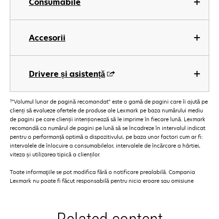
Consumabile
Accesorii
Drivere și asistență
†
"Volumul lunar de pagină recomandat" este o gamă de pagini care îi ajută pe
clienți să evalueze ofertele de produse ale Lexmark pe baza numărului mediu
de pagini pe care clienții intenționează să le imprime în fiecare lună. Lexmark
recomandă ca numărul de pagini pe lună să se încadreze în intervalul indicat
pentru o performanță optimă a dispozitivului, pe baza unor factori cum ar fi:
intervalele de înlocuire a consumabilelor, intervalele de încărcare a hârtiei,
viteza și utilizarea tipică a clienților.
Toate informaţiile se pot modifica fără o notificare prealabilă. Compania
Lexmark nu poate fi făcut responsabilă pentru nicio eroare sau omisiune