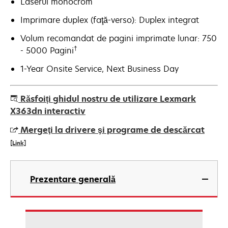
Laserul monocrom
Imprimare duplex (faţă-verso): Duplex integrat
Volum recomandat de pagini imprimate lunar: 750
†
- 5000 Pagini
1-Year Onsite Service, Next Business Day
Răsfoiți ghidul nostru de utilizare Lexmark
X363dn interactiv
Mergeţi la drivere şi programe de descărcat
[Link]
opens
in
Prezentare generală
a
new
tab