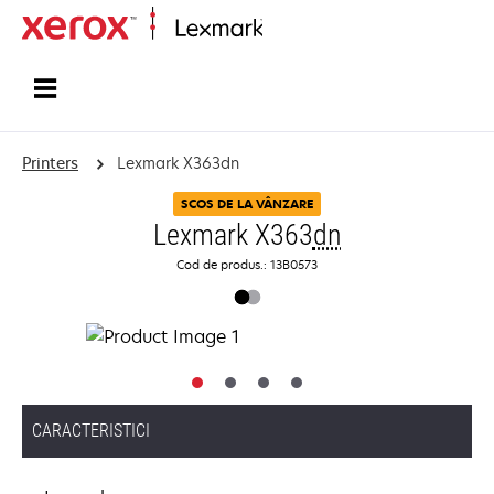
Home
Printers
Lexmark X363dn
SCOS DE LA VÂNZARE
Lexmark X363
dn
Cod de produs.: 13B0573
CARACTERISTICI