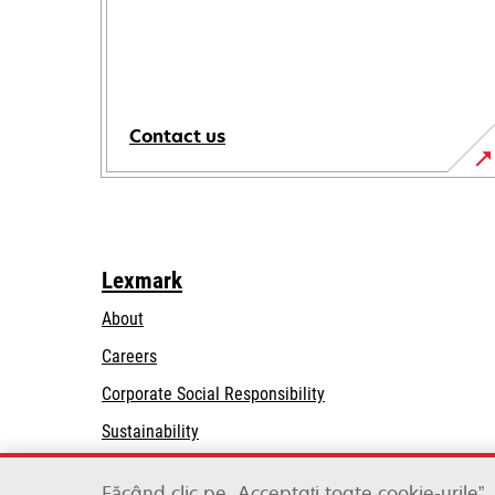
Contact us
Lexmark
About
Careers
opens
Corporate Social Responsibility
in
Sustainability
a
Lexmark Partners
new
Făcând clic pe „Acceptați toate cookie-urile”,