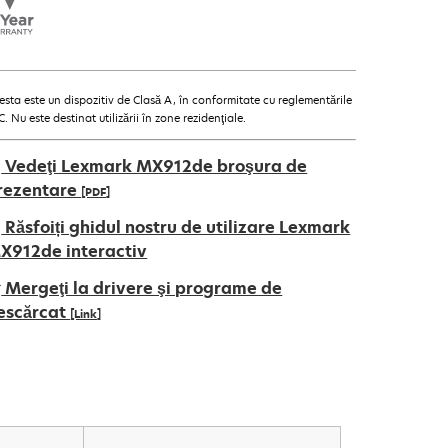
esta este un dispozitiv de Clasă A, în conformitate cu reglementările
. Nu este destinat utilizării în zone rezidenţiale.
Vedeţi Lexmark MX912de broşura de
rezentare
[PDF]
pens
Răsfoiți ghidul nostru de utilizare Lexmark
X912de interactiv
Mergeţi la drivere şi programe de
ew
escărcat
[Link]
ab
pens
ew
ab