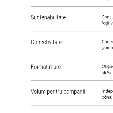
Sustenabilitate
Consu
faţă-
Conectivitate
Conect
şi im
Format mare
Obţin
SRA3 
Volum pentru companii
Îndep
până 