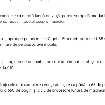
mabilele cu durată lungă de viaţă, pornirea rapidă, moduri
verso reduc impactul asupra mediului.
aţi aproape pe oricine cu Gigabit Ethernet, porturile USB ş
primare de pe dispozitive mobile.
eţi imaginea de ansamblu pe care imprimantele obişnuite nu o
/ 12x18".
liniţi cele mai complexe cerinţe de ieşire cu până la 65 de 
la 6.650 de pagini şi ciclu de procesare lunară de maximu