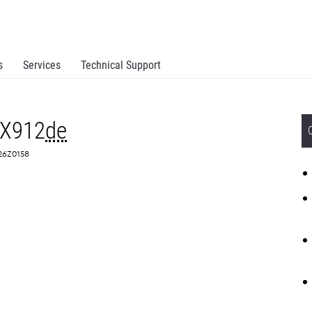
s
Services
Technical Support
MX912
de
 26Z0158