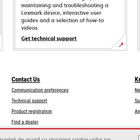
maintaining and troubleshooting a
Lexmark device, interactive user
guides and a selection of how-to
videos.
Get technical support
opens
in
a
new
Contact Us
K
tab
Communication preferences
Ne
opens
Technical support
Su
in
Product registration
An
a
Find a dealer
new
tab
List of wholesalers
 sunteți de acord cu stocarea cookie-urilor pe