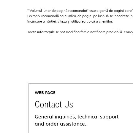
†
"Volumul lunar de pagină recomandat" este o gamă de pagini care îi 
Lexmark recomandă ca numărul de pagini pe lună să se încadreze în in
încărcare a hârtiei, viteza și utilizarea tipică a clienților.
Toate informaţiile se pot modifica fără o notificare prealabilă. Com
WEB PAGE
Contact Us
General inquiries, technical support
and order assistance.