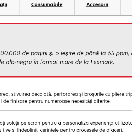
aţii
Consumabile
Accesorii
00.000 de pagini şi o ieşire de până la 65 ppm, 
ale alb-negru în format mare de la Lexmark.
ea, stivuirea decalată, perforarea şi broşurile cu pliere tripl
i de finisare pentru numeroase necesităţi diferite.
ţi soluţii pe ecran pentru a personaliza experienţa utilizato
itive şi îndepliniţi cerinţele pentru procesele de afaceri.