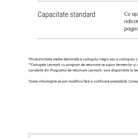
Capacitate standard
Cu aju
ridic
pagin
†
Productivitate medie declarată a cartuşului negru sau a cartuşului
††
Cartuşele Lexmark cu program de returnare se supun termenilor și c
condițiile din Programul de returnare Lexmark, sunt disponibile la l
Toate informaţiile se pot modifica fără o notificare prealabilă. Com