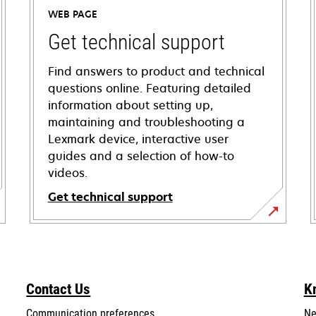
WEB PAGE
Get technical support
Find answers to product and technical
questions online. Featuring detailed
information about setting up,
maintaining and troubleshooting a
Lexmark device, interactive user
guides and a selection of how-to
videos.
Get technical support
opens
in
a
new
Contact Us
K
tab
Communication preferences
Ne