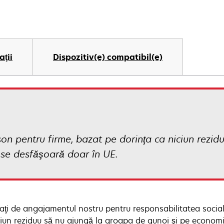
aţii
Dispozitiv(e) compatibil(e)
nison pentru firme, bazat pe dorinţa ca niciun rezi
 se desfăşoară doar în UE.
aţi de angajamentul nostru pentru responsabilitatea social
ciun reziduu să nu ajungă la groapa de gunoi şi pe economi