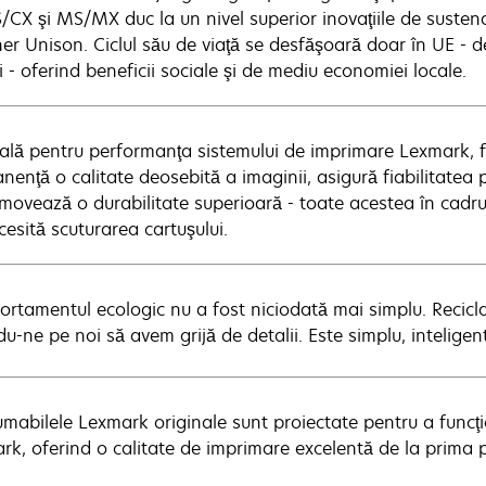
/CX şi MS/MX duc la un nivel superior inovaţiile de sustena
er Unison. Ciclul său de viaţă se desfăşoară doar în UE - de 
 - oferind beneficii sociale şi de mediu economiei locale.
ială pentru performanţa sistemului de imprimare Lexmark, 
nenţă o calitate deosebită a imaginii, asigură fiabilitatea
omovează o durabilitate superioară - toate acestea în cadru
esită scuturarea cartuşului.
rtamentul ecologic nu a fost niciodată mai simplu. Recicla
u-ne pe noi să avem grijă de detalii. Este simplu, inteligen
mabilele Lexmark originale sunt proiectate pentru a func
rk, oferind o calitate de imprimare excelentă de la prima 