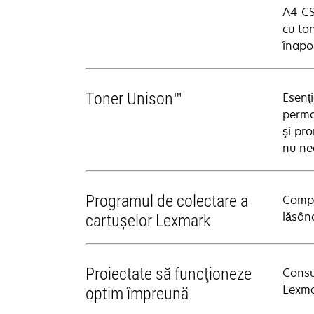
A4 CS
cu ton
înapoi
Toner Unison™
Esenţ
perma
şi pr
nu nec
Programul de colectare a
Compo
lăsând
cartuşelor Lexmark
Proiectate să funcţioneze
Consu
Lexma
optim împreună