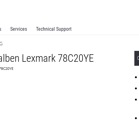
s
Services
Technical Support
TG
galben Lexmark 78C20YE
 78C20YE