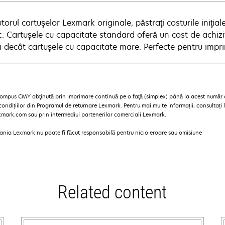
torul cartuşelor Lexmark originale, păstraţi costurile iniţiale
at. Cartuşele cu capacitate standard oferă un cost de achiz
i decât cartuşele cu capacitate mare. Perfecte pentru impr
 compus CMY obţinută prin imprimare continuă pe o faţă (simplex) până la acest număr
ondițiilor din Programul de returnare Lexmark. Pentru mai multe informații, consultați
exmark.com sau prin intermediul partenerilor comerciali Lexmark.
pania Lexmark nu poate fi făcut responsabilă pentru nicio eroare sau omisiune
Related content