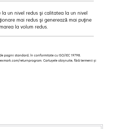
 la un nivel redus şi calitatea la un nivel
iţionare mai redus şi generează mai puţine
imarea la volum redus.
 de pagini standard, în conformitate cu ISO/IEC 19798.
 lexmark.com/returnprogram. Cartușele obișnuite, fără termenii și