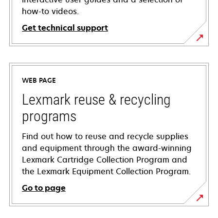
how-to videos.
Get technical support
opens
in
a
WEB PAGE
new
tab
Lexmark reuse & recycling
programs
Find out how to reuse and recycle supplies
and equipment through the award-winning
Lexmark Cartridge Collection Program and
the Lexmark Equipment Collection Program.
Go to page