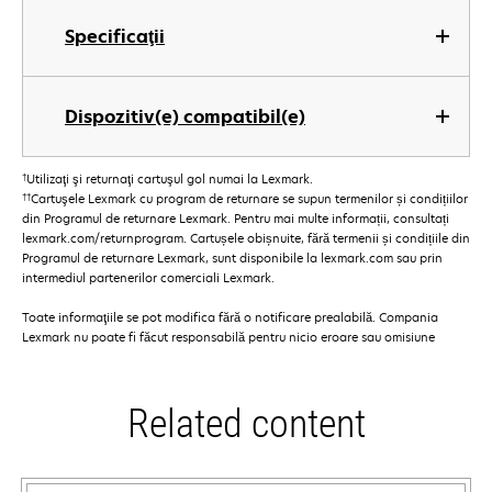
Specificaţii
Dispozitiv(e) compatibil(e)
†
Utilizaţi şi returnaţi cartuşul gol numai la Lexmark.
††
Cartuşele Lexmark cu program de returnare se supun termenilor și condițiilor
din Programul de returnare Lexmark. Pentru mai multe informații, consultați
lexmark.com/returnprogram. Cartușele obișnuite, fără termenii și condițiile din
Programul de returnare Lexmark, sunt disponibile la lexmark.com sau prin
intermediul partenerilor comerciali Lexmark.
Toate informaţiile se pot modifica fără o notificare prealabilă. Compania
Lexmark nu poate fi făcut responsabilă pentru nicio eroare sau omisiune
Related content