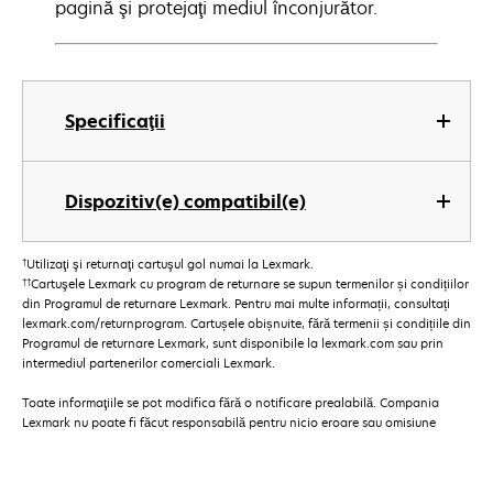
pagină şi protejaţi mediul înconjurător.
Specificaţii
Dispozitiv(e) compatibil(e)
†
Utilizaţi şi returnaţi cartuşul gol numai la Lexmark.
††
Cartuşele Lexmark cu program de returnare se supun termenilor și condițiilor
din Programul de returnare Lexmark. Pentru mai multe informații, consultați
lexmark.com/returnprogram. Cartușele obișnuite, fără termenii și condițiile din
Programul de returnare Lexmark, sunt disponibile la lexmark.com sau prin
intermediul partenerilor comerciali Lexmark.
Toate informaţiile se pot modifica fără o notificare prealabilă. Compania
Lexmark nu poate fi făcut responsabilă pentru nicio eroare sau omisiune