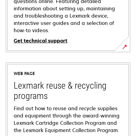
questions online. Featuring detailed
information about setting up, maintaining
and troubleshooting a Lexmark device,
interactive user guides and a selection of
how-to videos.
Get technical support
opens
in
a
WEB PAGE
new
tab
Lexmark reuse & recycling
programs
Find out how to reuse and recycle supplies
and equipment through the award-winning
Lexmark Cartridge Collection Program and
the Lexmark Equipment Collection Program.