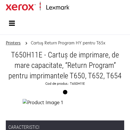
Home
Printers
Cartuş Return Program HY pentru T65x
T650H11E - Cartuş de imprimare, de
mare capacitate, “Return Program”
pentru imprimantele T650, T652, T654
Cod de produs.: T650H11E
CARACTERISTICI