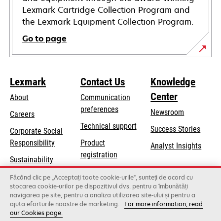
Lexmark Cartridge Collection Program and
the Lexmark Equipment Collection Program.
Go to page
Lexmark
Contact Us
Knowledge
Center
About
Communication
preferences
Newsroom
Careers
opens
Technical support
Success Stories
Corporate Social
in
opens
Responsibility
Product
Analyst Insights
a
in
registration
Sustainability
new
a
Find a dealer
tab
Lexmark Partners
Făcând clic pe „Acceptați toate cookie-urile”, sunteți de acord cu
new
stocarea cookie-urilor pe dispozitivul dvs. pentru a îmbunătăți
List of wholesalers
tab
navigarea pe site, pentru a analiza utilizarea site-ului și pentru a
ajuta eforturile noastre de marketing.
For more information, read
our Cookies page.
Lexmark International, Inc., a Xerox Company