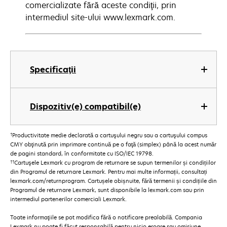
comercializate fără aceste condiţii, prin
intermediul site-ului www.lexmark.com.
Specificaţii
Dispozitiv(e) compatibil(e)
†
Productivitate medie declarată a cartuşului negru sau a cartuşului compus
CMY obţinută prin imprimare continuă pe o faţă (simplex) până la acest număr
de pagini standard, în conformitate cu ISO/IEC 19798.
††
Cartuşele Lexmark cu program de returnare se supun termenilor și condițiilor
din Programul de returnare Lexmark. Pentru mai multe informații, consultați
lexmark.com/returnprogram. Cartușele obișnuite, fără termenii și condițiile din
Programul de returnare Lexmark, sunt disponibile la lexmark.com sau prin
intermediul partenerilor comerciali Lexmark.
Toate informaţiile se pot modifica fără o notificare prealabilă. Compania
Lexmark nu poate fi făcut responsabilă pentru nicio eroare sau omisiune