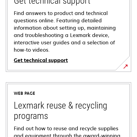
Get technical support
Find answers to product and technical
questions online. Featuring detailed
information about setting up, maintaining
and troubleshooting a Lexmark device,
interactive user guides and a selection of
how-to videos.
Get technical support
opens
in
a
WEB PAGE
new
tab
Lexmark reuse & recycling
programs
Find out how to reuse and recycle supplies
and equipment through the award-winning