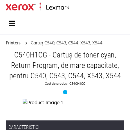
Home
Printers
Cartuş C540, C543, C544, X543, X544
C540H1CG - Cartuş de toner cyan,
Return Program, de mare capacitate,
pentru C540, C543, C544, X543, X544
Cod de produs.: C540H1CG
CARACTERISTICI