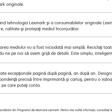
rk originale.
zând tehnologia Lexmark şi a consumabilelor originale Lexma
e, calitate şi protejaţi mediul înconjurător.
jarea mediului nu a fost niciodată mai simplă. Reciclaţi toa
u-ne pe noi să avem grijă de detalii. Este simplu, inteligen
tate excepţionale pagină după pagină, an după an. Design
ondenţă precisă între imprimantă şi cartuş, pentru o valoar
 pe care puteţi conta.
ndițiilor din Programul de returnare Lexmark. Pentru mai multe informații, consultați 