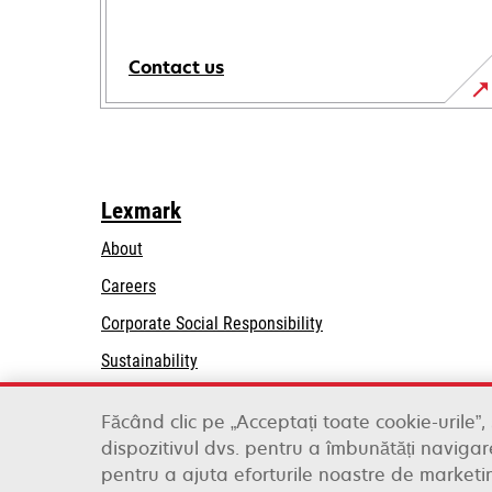
Contact us
Lexmark
About
Careers
opens
Corporate Social Responsibility
in
Sustainability
a
Lexmark Partners
new
Făcând clic pe „Acceptați toate cookie-urile”,
tab
dispozitivul dvs. pentru a îmbunătăți navigare
Lexmark International, Inc., a Xerox Company
pentru a ajuta eforturile noastre de marketi
©2026 All rights reserved.