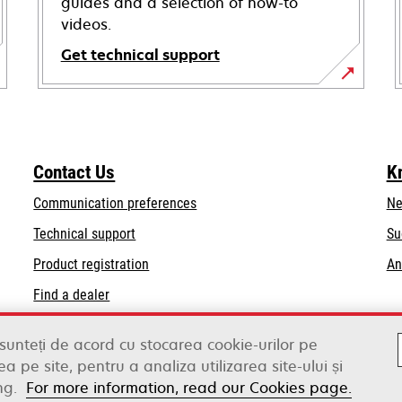
guides and a selection of how-to
videos.
Get technical support
opens
in
a
new
Contact Us
K
tab
Communication preferences
Ne
opens
Technical support
Su
in
Product registration
An
a
Find a dealer
new
tab
List of wholesalers
 sunteți de acord cu stocarea cookie-urilor pe
a pe site, pentru a analiza utilizarea site-ului și
ng.
For more information, read our Cookies page.