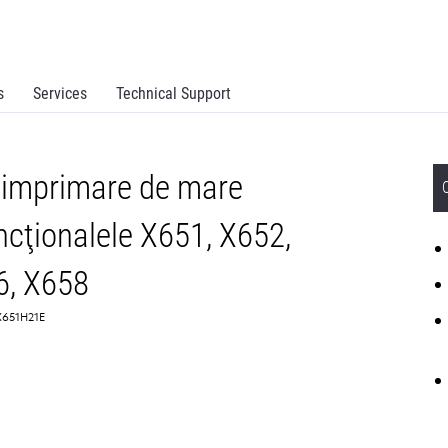
s
Services
Technical Support
 imprimare de mare
ncţionalele X651, X652,
6, X658
X651H21E