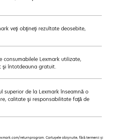
rk veţi obţineţi rezultate deosebite,
te consumabilele Lexmark utilizate,
t şi întotdeauna gratuit.
ul superior de la Lexmark înseamnă o
e, calitate şi responsabilitate faţă de
lexmark.com/returnprogram. Cartușele obișnuite, fără termenii și