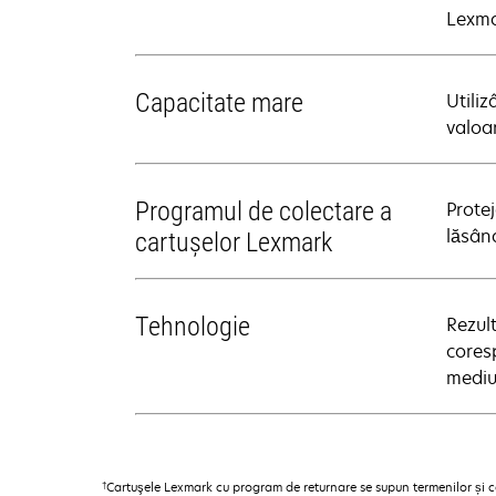
Lexma
Capacitate mare
Utili
valoar
Programul de colectare a
Prote
lăsând
cartuşelor Lexmark
Tehnologie
Rezul
coresp
mediu
†
Cartuşele Lexmark cu program de returnare se supun termenilor și co