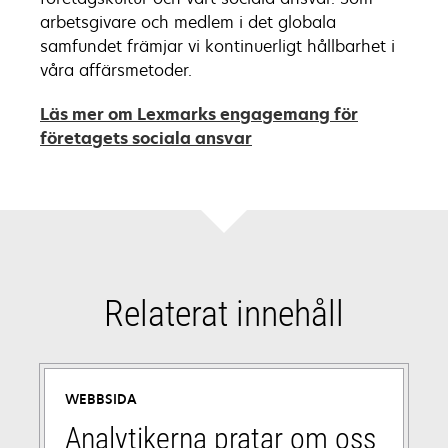
arbetsgivare och medlem i det globala
samfundet främjar vi kontinuerligt hållbarhet i
våra affärsmetoder.
Läs mer om Lexmarks engagemang för
opens
företagets sociala ansvar
in
a
new
tab
Relaterat innehåll
WEBBSIDA
Analytikerna pratar om oss