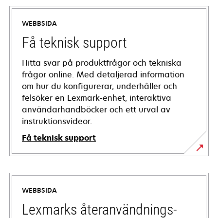
WEBBSIDA
Få teknisk support
Hitta svar på produktfrågor och tekniska
frågor online. Med detaljerad information
om hur du konfigurerar, underhåller och
felsöker en Lexmark-enhet, interaktiva
användarhandböcker och ett urval av
instruktionsvideor.
Få teknisk support
opens
in
a
WEBBSIDA
new
tab
Lexmarks återanvändnings-