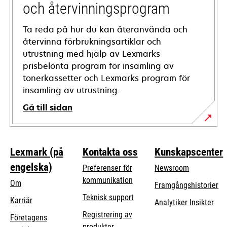
och återvinningsprogram
Ta reda på hur du kan återanvända och
återvinna förbrukningsartiklar och
utrustning med hjälp av Lexmarks
prisbelönta program för insamling av
tonerkassetter och Lexmarks program för
insamling av utrustning.
Gå till sidan
Lexmark (på
Kontakta oss
Kunskapscenter
engelska)
Preferenser för
Newsroom
kommunikation
Om
Framgångshistorier
opens
Teknisk support
Karriär
Analytiker Insikter
in
Registrering av
Företagens
a
produkter