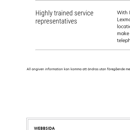
Highly trained service
With 
Lexma
representatives
locati
make 
telep
All angiven information kan komma att ändras utan föregående medde
WEBBSIDA