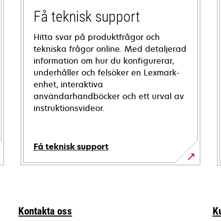
Få teknisk support
Hitta svar på produktfrågor och
tekniska frågor online. Med detaljerad
information om hur du konfigurerar,
underhåller och felsöker en Lexmark-
enhet, interaktiva
användarhandböcker och ett urval av
instruktionsvideor.
Få teknisk support
opens
in
a
new
Kontakta oss
K
tab