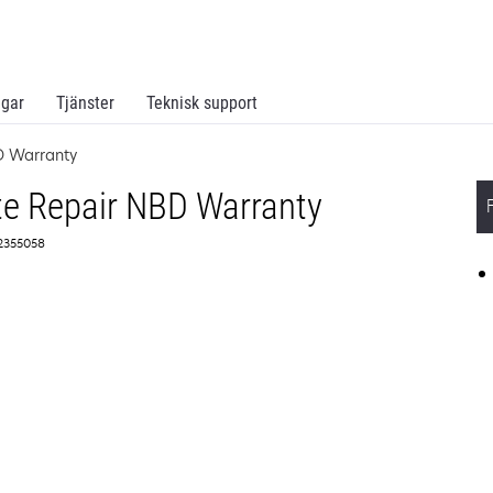
ngar
Tjänster
Teknisk support
D Warranty
te Repair NBD Warranty
 2355058