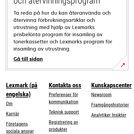
och återvinningsprogram
Ta reda på hur du kan återanvända och
återvinna förbrukningsartiklar och
utrustning med hjälp av Lexmarks
prisbelönta program för insamling av
tonerkassetter och Lexmarks program för
insamling av utrustning.
Gå till sidan
Lexmark (på
Kontakta oss
Kunskapscenter
engelska)
Preferenser för
Newsroom
kommunikation
Om
Framgångshistorier
opens
Teknisk support
Karriär
Analytiker Insikter
in
Registrering av
Företagens
a
produkter
opens
sociala ansvar
new