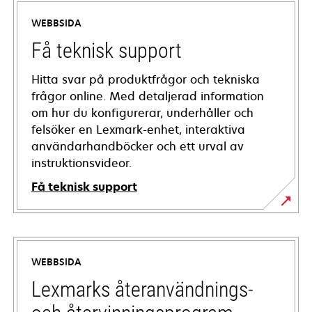
WEBBSIDA
Få teknisk support
Hitta svar på produktfrågor och tekniska
frågor online. Med detaljerad information
om hur du konfigurerar, underhåller och
felsöker en Lexmark-enhet, interaktiva
användarhandböcker och ett urval av
instruktionsvideor.
Få teknisk support
opens
in
a
WEBBSIDA
new
tab
Lexmarks återanvändnings-