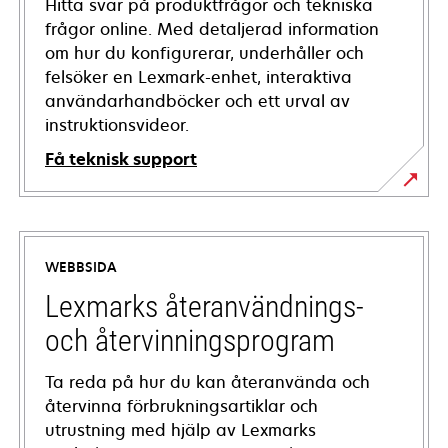
Hitta svar på produktfrågor och tekniska
frågor online. Med detaljerad information
om hur du konfigurerar, underhåller och
felsöker en Lexmark-enhet, interaktiva
användarhandböcker och ett urval av
instruktionsvideor.
Få teknisk support
opens
in
a
WEBBSIDA
new
tab
Lexmarks återanvändnings-
och återvinningsprogram
Ta reda på hur du kan återanvända och
återvinna förbrukningsartiklar och
utrustning med hjälp av Lexmarks