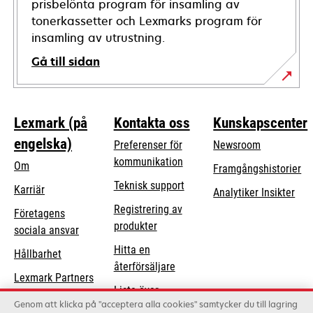
prisbelönta program för insamling av
tonerkassetter och Lexmarks program för
insamling av utrustning.
Gå till sidan
Lexmark (på
Kontakta oss
Kunskapscenter
engelska)
Preferenser för
Newsroom
kommunikation
Om
Framgångshistorier
opens
Teknisk support
Karriär
Analytiker Insikter
in
Registrering av
Företagens
a
produkter
opens
sociala ansvar
new
in
Hitta en
tab
Hållbarhet
a
återförsäljare
Lexmark Partners
new
Lista över
tab
Genom att klicka på "acceptera alla cookies" samtycker du till lagring
grossister