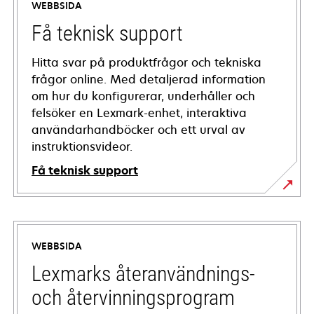
WEBBSIDA
Få teknisk support
Hitta svar på produktfrågor och tekniska
frågor online. Med detaljerad information
om hur du konfigurerar, underhåller och
felsöker en Lexmark-enhet, interaktiva
användarhandböcker och ett urval av
instruktionsvideor.
Få teknisk support
opens
in
a
WEBBSIDA
new
tab
Lexmarks återanvändnings-
och återvinningsprogram