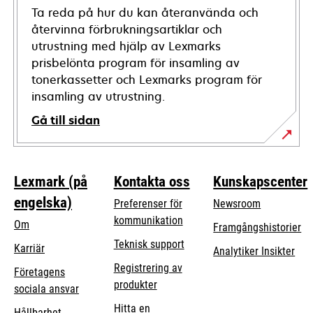
Ta reda på hur du kan återanvända och
återvinna förbrukningsartiklar och
utrustning med hjälp av Lexmarks
prisbelönta program för insamling av
tonerkassetter och Lexmarks program för
insamling av utrustning.
Gå till sidan
Lexmark (på
Kontakta oss
Kunskapscenter
engelska)
Preferenser för
Newsroom
kommunikation
Om
Framgångshistorier
opens
Teknisk support
Karriär
Analytiker Insikter
in
Registrering av
Företagens
a
produkter
opens
sociala ansvar
new
in
Hitta en
tab
Hållbarhet