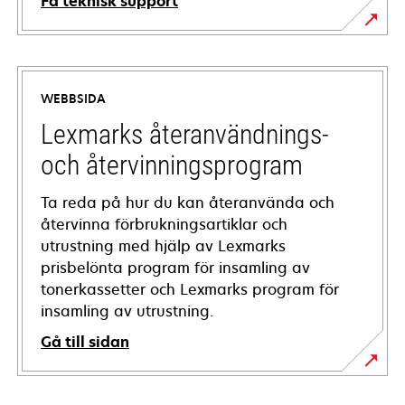
Få teknisk support
opens
in
a
WEBBSIDA
new
tab
Lexmarks återanvändnings-
och återvinningsprogram
Ta reda på hur du kan återanvända och
återvinna förbrukningsartiklar och
utrustning med hjälp av Lexmarks
prisbelönta program för insamling av
tonerkassetter och Lexmarks program för
insamling av utrustning.
Gå till sidan