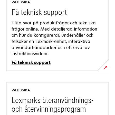
WEBBSIDA
Få teknisk support
Hitta svar på produktfrågor och tekniska
frågor online. Med detaljerad information
om hur du konfigurerar, underhåller och
felsöker en Lexmark-enhet, interaktiva
användarhandböcker och ett urval av
instruktionsvideor.
Få teknisk support
opens
in
a
WEBBSIDA
new
tab
Lexmarks återanvändnings-
och återvinningsprogram