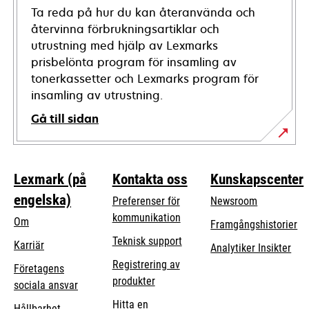
Ta reda på hur du kan återanvända och
återvinna förbrukningsartiklar och
utrustning med hjälp av Lexmarks
prisbelönta program för insamling av
tonerkassetter och Lexmarks program för
insamling av utrustning.
Gå till sidan
Lexmark (på
Kontakta oss
Kunskapscenter
engelska)
Preferenser för
Newsroom
kommunikation
Om
Framgångshistorier
opens
Teknisk support
Karriär
Analytiker Insikter
in
Registrering av
Företagens
a
produkter
opens
sociala ansvar
new
in
Hitta en
tab
Hållbarhet