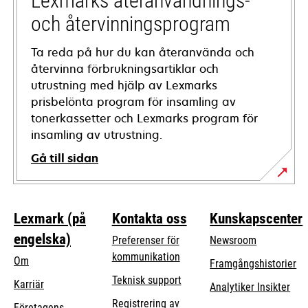
Lexmarks återanvändnings-
och återvinningsprogram
Ta reda på hur du kan återanvända och
återvinna förbrukningsartiklar och
utrustning med hjälp av Lexmarks
prisbelönta program för insamling av
tonerkassetter och Lexmarks program för
insamling av utrustning.
Gå till sidan
Lexmark (på
Kontakta oss
Kunskapscenter
engelska)
Preferenser för
Newsroom
kommunikation
Om
Framgångshistorier
opens
Teknisk support
Karriär
Analytiker Insikter
in
Registrering av
Företagens