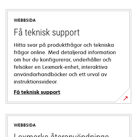
WEBBSIDA
Få teknisk support
Hitta svar på produktfrågor och tekniska
frågor online. Med detaljerad information
om hur du konfigurerar, underhåller och
felsöker en Lexmark-enhet, interaktiva
användarhandböcker och ett urval av
instruktionsvideor.
Få teknisk support
opens
in
a
WEBBSIDA
new
tab