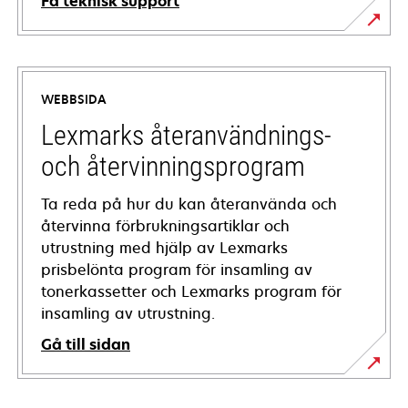
Få teknisk support
opens
in
a
WEBBSIDA
new
tab
Lexmarks återanvändnings-
och återvinningsprogram
Ta reda på hur du kan återanvända och
återvinna förbrukningsartiklar och
utrustning med hjälp av Lexmarks
prisbelönta program för insamling av
tonerkassetter och Lexmarks program för
insamling av utrustning.
Gå till sidan