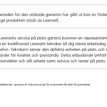
erioden för den utökade garantin har gått ut kan en förlän
nge produkten stöds av Lexmark.
exmarks service på plats-garanti kommer en representant
a en kvalificerad Lexmark-tekniker till dig nästa arbetsdag
lefon. Teknikern servar den defekta enheten på plats och se
arder för kvalitet och prestanda. Detta erbjudande omfat
eservdelar och allt arbete samt service och tester på plats.
lande. Lexmark är inte ansvarigt för eventuella fel eller försummelser.