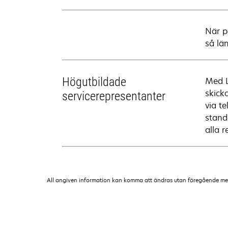
När p
så lä
Högutbildade
Med L
skick
servicerepresentanter
via te
stand
alla r
All angiven information kan komma att ändras utan föregående medde