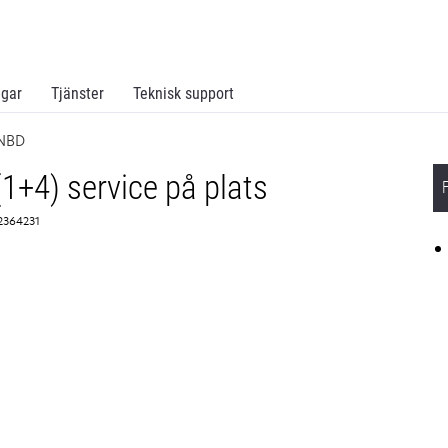
ngar
Tjänster
Teknisk support
 NBD
(1+4) service på plats
 2364231