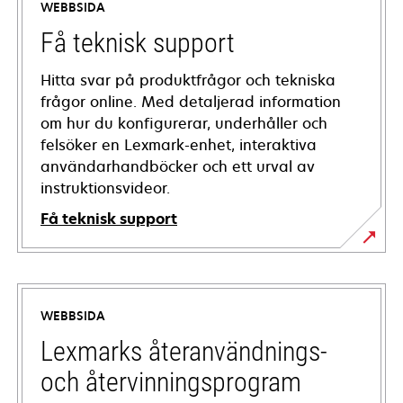
WEBBSIDA
Få teknisk support
Hitta svar på produktfrågor och tekniska
frågor online. Med detaljerad information
om hur du konfigurerar, underhåller och
felsöker en Lexmark-enhet, interaktiva
användarhandböcker och ett urval av
instruktionsvideor.
Få teknisk support
opens
in
a
WEBBSIDA
new
tab
Lexmarks återanvändnings-
och återvinningsprogram