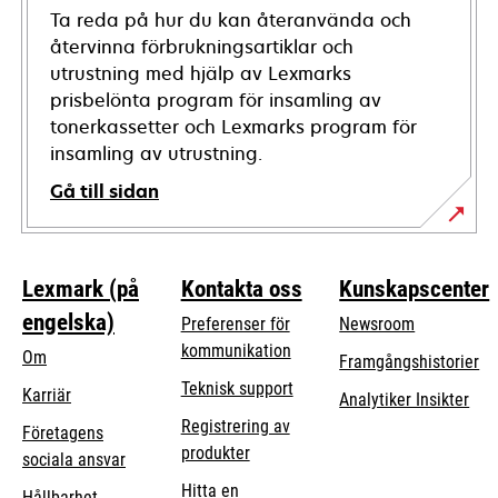
Ta reda på hur du kan återanvända och
återvinna förbrukningsartiklar och
utrustning med hjälp av Lexmarks
prisbelönta program för insamling av
tonerkassetter och Lexmarks program för
insamling av utrustning.
Gå till sidan
Lexmark (på
Kontakta oss
Kunskapscenter
engelska)
Preferenser för
Newsroom
kommunikation
Om
Framgångshistorier
opens
Teknisk support
Karriär
Analytiker Insikter
in
Registrering av
Företagens
a
produkter
opens
sociala ansvar
new
in
Hitta en
tab
Hållbarhet