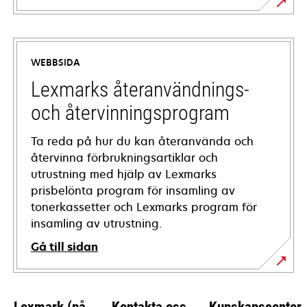
opens
in
a
WEBBSIDA
new
tab
Lexmarks återanvändnings-
och återvinningsprogram
Ta reda på hur du kan återanvända och
återvinna förbrukningsartiklar och
utrustning med hjälp av Lexmarks
prisbelönta program för insamling av
tonerkassetter och Lexmarks program för
insamling av utrustning.
Gå till sidan