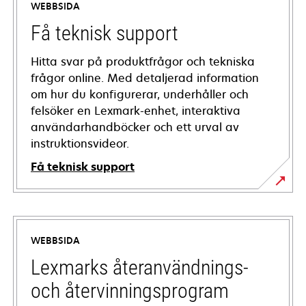
WEBBSIDA
Få teknisk support
Hitta svar på produktfrågor och tekniska
frågor online. Med detaljerad information
om hur du konfigurerar, underhåller och
felsöker en Lexmark-enhet, interaktiva
användarhandböcker och ett urval av
instruktionsvideor.
Få teknisk support
opens
in
a
WEBBSIDA
new
tab
Lexmarks återanvändnings-
och återvinningsprogram