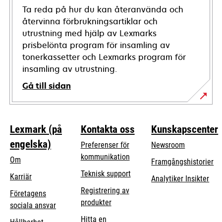
Ta reda på hur du kan återanvända och
återvinna förbrukningsartiklar och
utrustning med hjälp av Lexmarks
prisbelönta program för insamling av
tonerkassetter och Lexmarks program för
insamling av utrustning.
Gå till sidan
Lexmark (på
Kontakta oss
Kunskapscenter
engelska)
Preferenser för
Newsroom
kommunikation
Om
Framgångshistorier
opens
Teknisk support
Karriär
Analytiker Insikter
in
Registrering av
Företagens
a
produkter
opens
sociala ansvar
new
in
Hitta en
tab