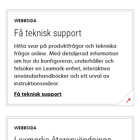
WEBBSIDA
Få teknisk support
Hitta svar på produktfrågor och tekniska
frågor online. Med detaljerad information
om hur du konfigurerar, underhåller och
felsöker en Lexmark-enhet, interaktiva
användarhandböcker och ett urval av
instruktionsvideor.
Få teknisk support
opens
in
a
WEBBSIDA
new
tab