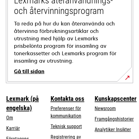
Lexmarks återanvändnings-
och återvinningsprogram
Ta reda på hur du kan återanvända och
återvinna förbrukningsartiklar och
utrustning med hjälp av Lexmarks
prisbelönta program för insamling av
tonerkassetter och Lexmarks program för
insamling av utrustning.
Gå till sidan
Lexmark (på
Kontakta oss
Kunskapscenter
engelska)
Preferenser för
Newsroom
kommunikation
Om
Framgångshistorier
opens
Teknisk support
Karriär
Analytiker Insikter
in
Registrering av
Företagens