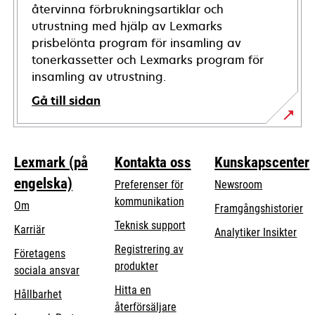
återvinna förbrukningsartiklar och
utrustning med hjälp av Lexmarks
prisbelönta program för insamling av
tonerkassetter och Lexmarks program för
insamling av utrustning.
Gå till sidan
Lexmark (på
Kontakta oss
Kunskapscenter
engelska)
Preferenser för
Newsroom
kommunikation
Om
Framgångshistorier
opens
Teknisk support
Karriär
Analytiker Insikter
in
Registrering av
Företagens
a
produkter
opens
sociala ansvar
new
in
Hitta en
tab
Hållbarhet
a
återförsäljare