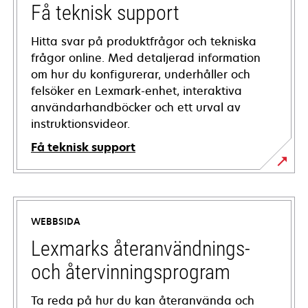
Få teknisk support
Hitta svar på produktfrågor och tekniska
frågor online. Med detaljerad information
om hur du konfigurerar, underhåller och
felsöker en Lexmark-enhet, interaktiva
användarhandböcker och ett urval av
instruktionsvideor.
Få teknisk support
opens
in
a
WEBBSIDA
new
tab
Lexmarks återanvändnings-
och återvinningsprogram
Ta reda på hur du kan återanvända och