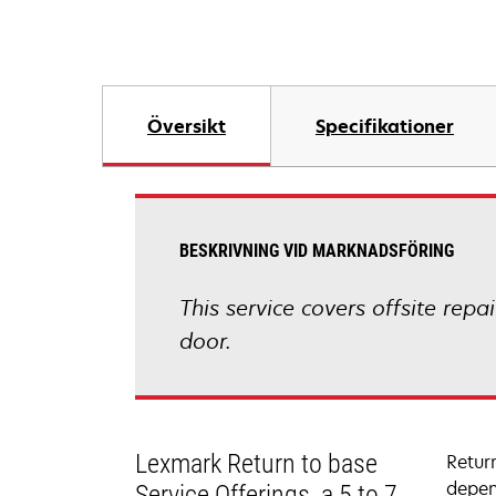
Översikt
Specifikationer
BESKRIVNING VID MARKNADSFÖRING
This service covers offsite repa
door.
Lexmark Return to base
Retur
depen
Service Offerings, a 5 to 7