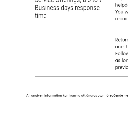
helpd
Business days response
You wi
time
repai
Retur
one, 
Follo
as lo
previ
All angiven information kan komma att ändras utan föregående medde