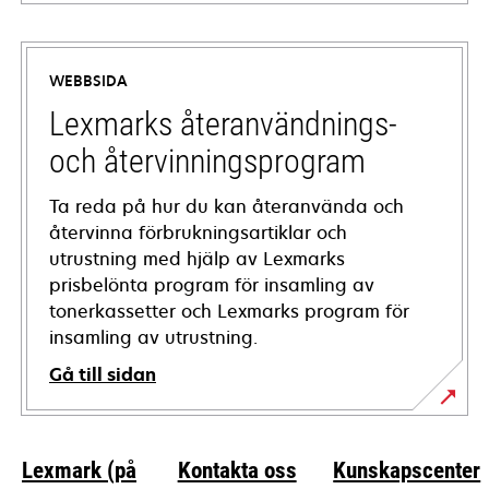
opens
in
a
WEBBSIDA
new
tab
Lexmarks återanvändnings-
och återvinningsprogram
Ta reda på hur du kan återanvända och
återvinna förbrukningsartiklar och
utrustning med hjälp av Lexmarks
prisbelönta program för insamling av
tonerkassetter och Lexmarks program för
insamling av utrustning.
Gå till sidan
Lexmark (på
Kontakta oss
Kunskapscenter