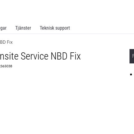
ngar
Tjänster
Teknisk support
BD Fix
site Service NBD Fix
 2365038