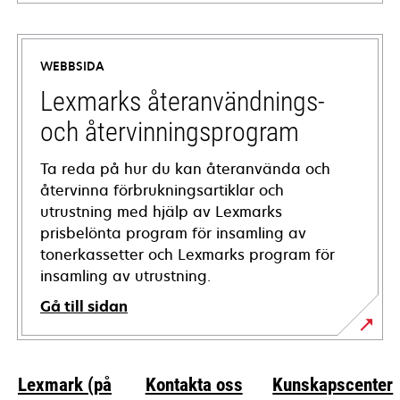
opens
in
a
WEBBSIDA
new
tab
Lexmarks återanvändnings-
och återvinningsprogram
Ta reda på hur du kan återanvända och
återvinna förbrukningsartiklar och
utrustning med hjälp av Lexmarks
prisbelönta program för insamling av
tonerkassetter och Lexmarks program för
insamling av utrustning.
Gå till sidan
Lexmark (på
Kontakta oss
Kunskapscenter