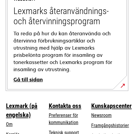
new
tab
Lexmarks återanvändnings-
och återvinningsprogram
Ta reda på hur du kan återanvända och
återvinna förbrukningsartiklar och
utrustning med hjälp av Lexmarks
prisbelönta program för insamling av
tonerkassetter och Lexmarks program för
insamling av utrustning.
Gå till sidan
Lexmark (på
Kontakta oss
Kunskapscenter
engelska)
Preferenser för
Newsroom
kommunikation
Om
Framgångshistorier
opens
Teknisk support