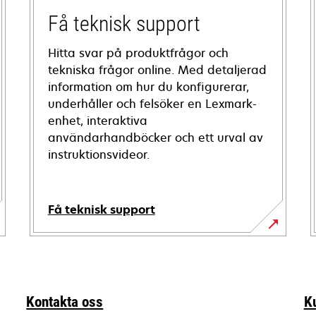
Få teknisk support
Hitta svar på produktfrågor och
tekniska frågor online. Med detaljerad
information om hur du konfigurerar,
underhåller och felsöker en Lexmark-
enhet, interaktiva
användarhandböcker och ett urval av
instruktionsvideor.
Få teknisk support
opens
in
a
new
Kontakta oss
K
tab