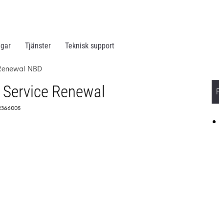
ngar
Tjänster
Teknisk support
 Renewal NBD
 Service Renewal
 2366005