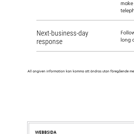
make 
telep
Next-business-day
Follo
long 
response
All angiven information kan komma att ändras utan föregående medde
WEBBSIDA