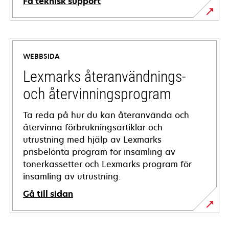
Få teknisk support
opens
in
a
WEBBSIDA
new
tab
Lexmarks återanvändnings-
och återvinningsprogram
Ta reda på hur du kan återanvända och
återvinna förbrukningsartiklar och
utrustning med hjälp av Lexmarks
prisbelönta program för insamling av
tonerkassetter och Lexmarks program för
insamling av utrustning.
Gå till sidan