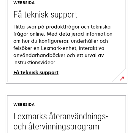
WEBBSIDA
Få teknisk support
Hitta svar på produktfrågor och tekniska
frågor online. Med detaljerad information
om hur du konfigurerar, underhåller och
felsöker en Lexmark-enhet, interaktiva
användarhandböcker och ett urval av
instruktionsvideor.
Få teknisk support
opens
in
a
WEBBSIDA
new
tab
Lexmarks återanvändnings-
och återvinningsprogram