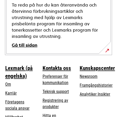
Ta reda på hur du kan återanvända och
återvinna förbrukningsartiklar och
utrustning med hjälp av Lexmarks
prisbelönta program för insamling av
tonerkassetter och Lexmarks program för
insamling av utrustning.
Gå till sidan
Lexmark (på
Kontakta oss
Kunskapscenter
engelska)
Preferenser för
Newsroom
kommunikation
Om
Framgångshistorier
opens
Teknisk support
Karriär
Analytiker Insikter
in
Registrering av
Företagens
a
produkter
opens
sociala ansvar
new
in
Hitta en
tab