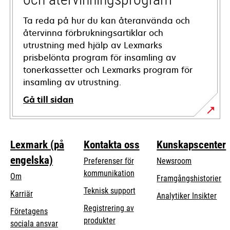
Ta reda på hur du kan återanvända och
återvinna förbrukningsartiklar och
utrustning med hjälp av Lexmarks
prisbelönta program för insamling av
tonerkassetter och Lexmarks program för
insamling av utrustning.
Gå till sidan
Lexmark (på
Kontakta oss
Kunskapscenter
engelska)
Preferenser för
Newsroom
kommunikation
Om
Framgångshistorier
opens
Teknisk support
Karriär
Analytiker Insikter
in
Registrering av
Företagens
a
produkter
opens
sociala ansvar
new