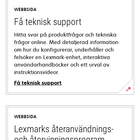
WEBBSIDA
Få teknisk support
Hitta svar på produktfrågor och tekniska
frågor online. Med detaljerad information
om hur du konfigurerar, underhåller och
felsöker en Lexmark-enhet, interaktiva
användarhandböcker och ett urval av
instruktionsvideor.
Få teknisk support
opens
in
a
WEBBSIDA
new
tab
Lexmarks återanvändnings-
och återvinningsprogram