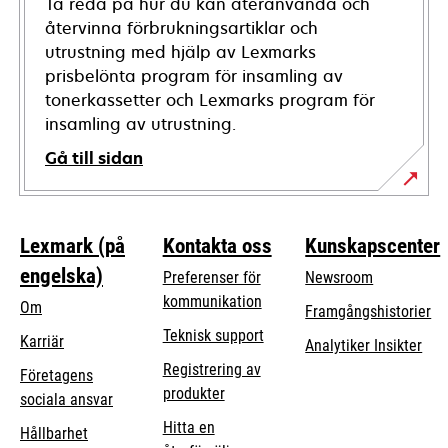
Ta reda på hur du kan återanvända och
återvinna förbrukningsartiklar och
utrustning med hjälp av Lexmarks
prisbelönta program för insamling av
tonerkassetter och Lexmarks program för
insamling av utrustning.
Gå till sidan
Lexmark (på
Kontakta oss
Kunskapscenter
engelska)
Preferenser för
Newsroom
kommunikation
Om
Framgångshistorier
opens
Teknisk support
Karriär
Analytiker Insikter
in
Registrering av
Företagens
a
produkter
opens
sociala ansvar
new
in
Hitta en
tab
Hållbarhet
a