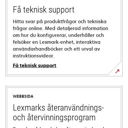
Få teknisk support
Hitta svar på produktfrågor och tekniska
frågor online. Med detaljerad information
om hur du konfigurerar, underhåller och
felsöker en Lexmark-enhet, interaktiva
användarhandböcker och ett urval av
instruktionsvideor.
Få teknisk support
opens
in
a
WEBBSIDA
new
tab
Lexmarks återanvändnings-
och återvinningsprogram